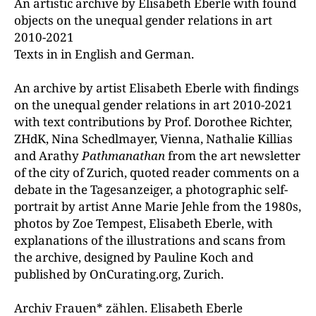
An artistic archive by Elisabeth Eberle with found
objects on the unequal gender relations in art
2010-2021
Texts in in English and German.
An archive by artist Elisabeth Eberle with findings
on the unequal gender relations in art 2010-2021
with text contributions by Prof. Dorothee Richter,
ZHdK, Nina Schedlmayer, Vienna, Nathalie Killias
and Arathy
Pathmanathan
from the art newsletter
of the city of Zurich, quoted reader comments on a
debate in the Tagesanzeiger, a photographic self-
portrait by artist Anne Marie Jehle from the 1980s,
photos by Zoe Tempest, Elisabeth Eberle, with
explanations of the illustrations and scans from
the archive, designed by Pauline Koch and
published by OnCurating.org, Zurich.
Archiv Frauen* zählen. Elisabeth Eberle