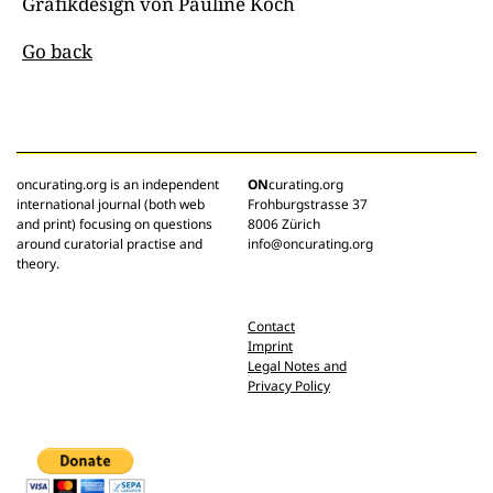
Grafikdesign von Pauline Koch
Go back
oncurating.org is an independent
ON
curating.org
international journal (both web
Frohburgstrasse 37
and print) focusing on questions
8006 Zürich
around curatorial practise and
info@oncurating.org
theory.
Contact
Imprint
Legal Notes and
Privacy Policy